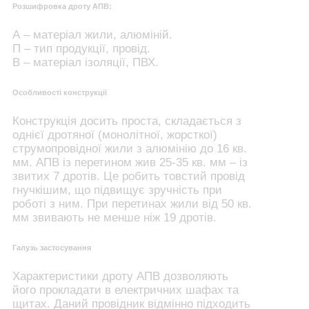
Розшифровка дроту АПВ:
А – матеріал жили, алюміній.
П – тип продукції, провід.
В – матеріал ізоляції, ПВХ.
Особливості конструкції
Конструкція досить проста, складається з
однієї дротяної (монолітної, жорсткої)
струмопровідної жили з алюмінію до 16 кв.
мм. АПВ із перетином жив 25-35 кв. мм – із
звитих 7 дротів. Це робить товстий провід
гнучкішим, що підвищує зручність при
роботі з ним. При перетинах жили від 50 кв.
мм звивають не менше ніж 19 дротів.
Галузь застосування
Характеристики дроту АПВ дозволяють
його прокладати в електричних шафах та
щитах. Даний провідник відмінно підходить