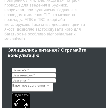
повітряних ліній, але, якщо вам потрібні
проводи для введення в будинок,
наприклад, при вуличному з’єднанні з
проводом живлення СІП, то можлива
прокладка АПВ в ПВХ-гофрі або
металорукаві. Таке співвідношення ціни та
якості дозволяє застосовувати його для
багатьох не особливо відповідальних
механізмів.
Залишились питання? Отримайте
консультацію
Надіслати