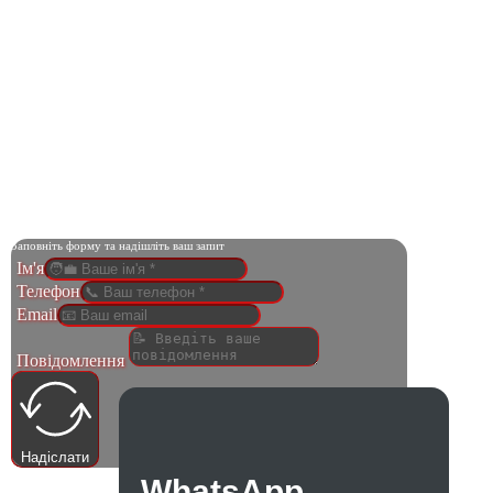
Заповніть форму та надішліть ваш запит
Ім'я
Телефон
Email
Повідомлення
Надіслати
WhatsApp