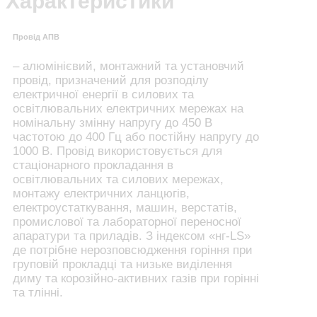
Характеристики
Провід АПВ
– алюмінієвий, монтажний та установчий
провід, призначений для розподілу
електричної енергії в силових та
освітлювальних електричних мережах на
номінальну змінну напругу до 450 В
частотою до 400 Гц або постійну напругу до
1000 В. Провід використовується для
стаціонарного прокладання в
освітлювальних та силових мережах,
монтажу електричних ланцюгів,
електроустаткування, машин, верстатів,
промислової та лабораторної переносної
апаратури та приладів. З індексом «нг-LS»
де потрібне нерозповсюдження горіння при
груповій прокладці та низьке виділення
диму та корозійно-активних газів при горінні
та тлінні.