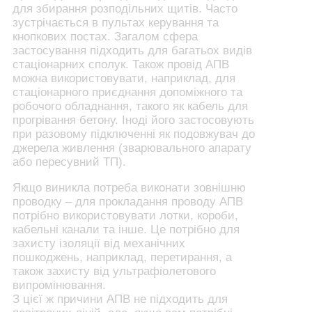
для збирання розподільних щитів. Часто
зустрічається в пультах керування та
кнопкових постах. Загалом сфера
застосування підходить для багатьох видів
стаціонарних сполук. Також провід АПВ
можна використовувати, наприклад, для
стаціонарного приєднання допоміжного та
робочого обладнання, такого як кабель для
прогрівання бетону. Іноді його застосовують
при разовому підключенні як подовжувач до
джерела живлення (зварювального апарату
або пересувний ТП).
Якщо виникла потреба виконати зовнішню
проводку – для прокладання проводу АПВ
потрібно використовувати лотки, короби,
кабельні канали та інше. Це потрібно для
захисту ізоляції від механічних
пошкоджень, наприклад, перетирання, а
також захисту від ультрафіолетового
випромінювання.
З цієї ж причини АПВ не підходить для