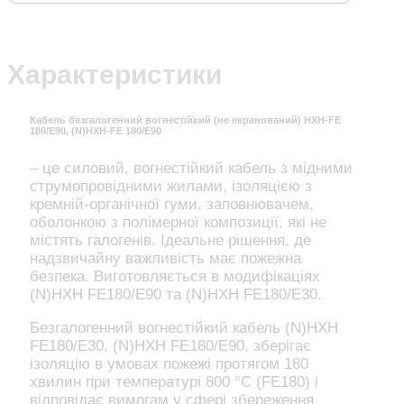
Характеристики
Кабель безгалогенний вогнестійкий (не екранований) HXH-FE
180/E90, (N)HXH-FE 180/E90
– це силовий, вогнестійкий кабель з мідними
струмопровідними жилами, ізоляцією з
кремній-органічної гуми, заповнювачем,
оболонкою з полімерної композиції, які не
містять галогенів. Ідеальне рішення, де
надзвичайну важливість має пожежна
безпека. Виготовляється в модифікаціях
(N)HXH FE180/E90 та (N)HXH FE180/E30.
Безгалогенний вогнестійкий кабель (N)HXH
FE180/E30, (N)HXH FE180/E90, зберігає
ізоляцію в умовах пожежі протягом 180
хвилин при температурі 800 °С (FE180) і
відповідає вимогам у сфері збереження