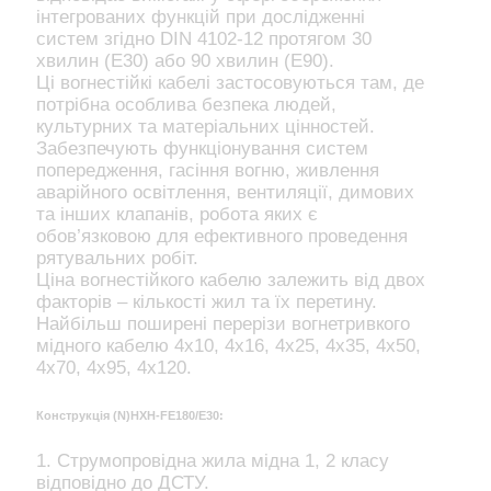
інтегрованих функцій при дослідженні
систем згідно DIN 4102-12 протягом 30
хвилин (Е30) або 90 хвилин (Е90).
Ці вогнестійкі кабелі застосовуються там, де
потрібна особлива безпека людей,
культурних та матеріальних цінностей.
Забезпечують функціонування систем
попередження, гасіння вогню, живлення
аварійного освітлення, вентиляції, димових
та інших клапанів, робота яких є
обов’язковою для ефективного проведення
рятувальних робіт.
Ціна вогнестійкого кабелю залежить від двох
факторів – кількості жил та їх перетину.
Найбільш поширені перерізи вогнетривкого
мідного кабелю 4х10, 4х16, 4х25, 4х35, 4х50,
4х70, 4х95, 4х120.
Конструкція (N)HXH-FE180/E30:
1. Струмопровідна жила мідна 1, 2 класу
відповідно до ДСТУ.