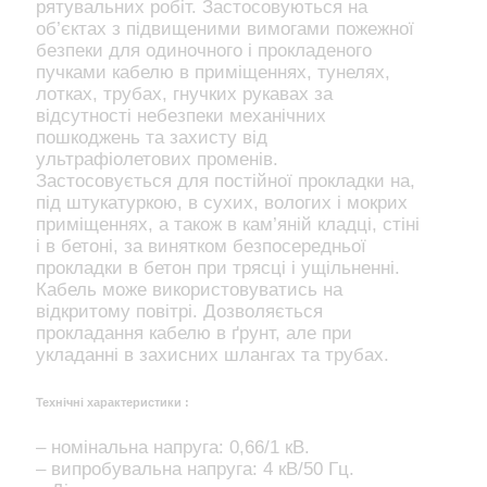
рятувальних робіт. Застосовуються на
об’єктах з підвищеними вимогами пожежної
безпеки для одиночного і прокладеного
пучками кабелю в приміщеннях, тунелях,
лотках, трубах, гнучких рукавах за
відсутності небезпеки механічних
пошкоджень та захисту від
ультрафіолетових променів.
Застосовується для постійної прокладки на,
під штукатуркою, в сухих, вологих і мокрих
приміщеннях, а також в кам’яній кладці, стіні
і в бетоні, за винятком безпосередньої
прокладки в бетон при трясці і ущільненні.
Кабель може використовуватись на
відкритому повітрі. Дозволяється
прокладання кабелю в ґрунт, але при
укладанні в захисних шлангах та трубах.
Технічні характеристики :
– номінальна напруга: 0,66/1 кВ.
– випробувальна напруга: 4 кВ/50 Гц.