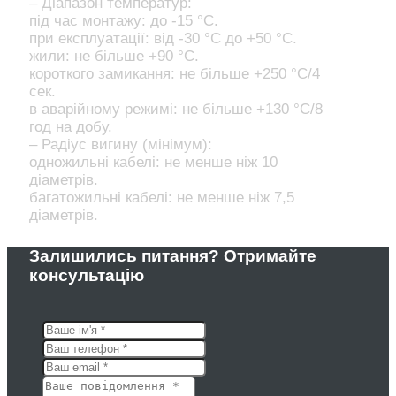
– Діапазон температур:
під час монтажу: до -15 °С.
при експлуатації: від -30 °С до +50 °С.
жили: не більше +90 °С.
короткого замикання: не більше +250 °С/4
сек.
в аварійному режимі: не більше +130 °С/8
год на добу.
– Радіус вигину (мінімум):
одножильні кабелі: не менше ніж 10
діаметрів.
багатожильні кабелі: не менше ніж 7,5
діаметрів.
Залишились питання? Отримайте
консультацію