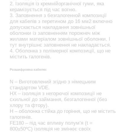
2. Ізоляція із кремнійорганічної гуми, яка
керамізується під час вогню.
3. Заповнення з безгалогенной композиції
для кабелів з перетином до 16 мм2 включно
допускається накладання зовнішньої
оболонки із заповненням порожнеч між
жилами матеріалом зовнішньої оболонки. І
тут внутрішнє заповнення не накладається.
4. Оболонка з полімерної композиції, що не
містить галогенів.
Розшифровка кабелю:
N – Виготовлений згідно з німецьким
стандартом VDE.
HX – ізоляція з негорючої композиції не
схильної до займання, безгалогенної (без
хлору та фтору).
H – оболонка стійка до горіння, що не містить
галогенів.
FE180 – під час впливу полум’я (t =
800±50ºС) ізоляція не змінює своїх